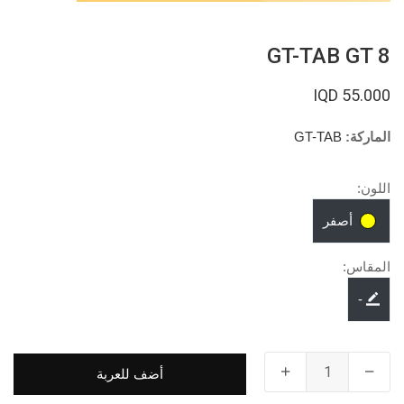
GT-TAB GT 8
55.000 IQD
الماركة:
GT-TAB
اللون:
أصفر
المقاس:
-
أضف للعربة