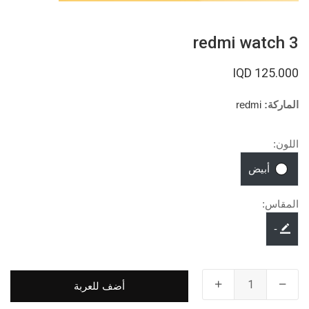
redmi watch 3
125.000 IQD
الماركة:
redmi
اللون:
أبيض
المقاس:
-
أضف للعربة