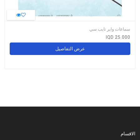
سماعات واير تايب سي
25.000 IQD
عرض التفاصيل
الاقسام