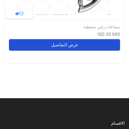
سماعات راس محيطية
20.000 IQD
عرض التفاصيل
الاقسام