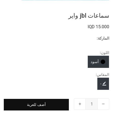
سماعات jbl واير
15.000 IQD
الماركة:
اللون:
أسود
المقاس:
-
أضف للعربة