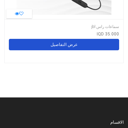
سماعات راس jbl
35.000 IQD
عرض التفاصيل
الاقسام