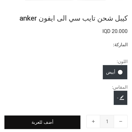
كيبل شحن تايب سي الى ايفون anker
20.000 IQD
الماركة:
اللون:
أبيض
المقاس:
-
أضف للعربة