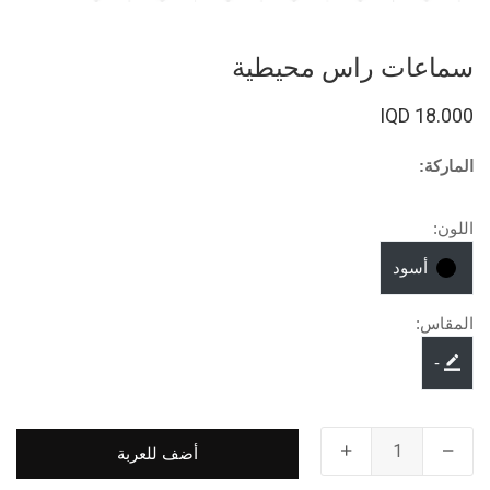
سماعات راس محيطية
18.000 IQD
الماركة:
اللون:
أسود
المقاس:
-
أضف للعربة