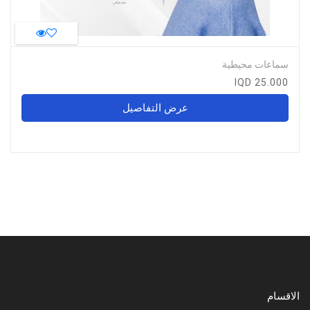
سماعات محيطية
25.000 IQD
عرض التفاصيل
الاقسام