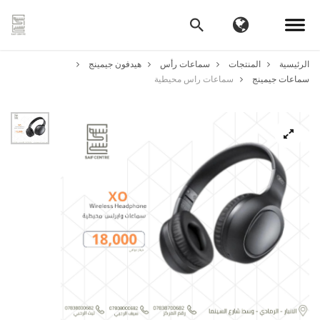
الرئيسية
المنتجات
سماعات رأس
هيدفون جيمينج
سماعات جيمينج
سماعات راس محيطية