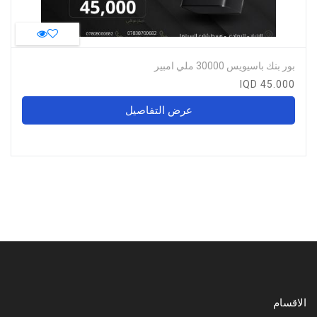
بور بنك باسيويس 30000 ملي امبير
45.000 IQD
عرض التفاصيل
الاقسام